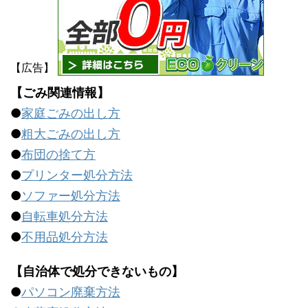
【広告】
【ごみ関連情報】
●
家庭ごみの出し方
●
粗大ごみの出し方
●
布団の捨て方
●
プリンター処分方法
●
ソファー処分方法
●
自転車処分方法
●
不用品処分方法
【自治体で処分できないもの】
●
パソコン廃棄方法