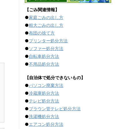
【ごみ関連情報】
●
家庭ごみの出し方
●
粗大ごみの出し方
●
布団の捨て方
●
プリンター処分方法
●
ソファー処分方法
●
自転車処分方法
●
不用品処分方法
【自治体で処分できないもの】
●
パソコン廃棄方法
●
冷蔵庫処分方法
●
テレビ処分方法
●
ブラウン管テレビ処分方法
●
洗濯機処分方法
●
エアコン処分方法