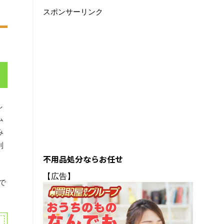
スポンサーリンク
し
ム
み
利
不用品処分ならお任せ
【広告】
で