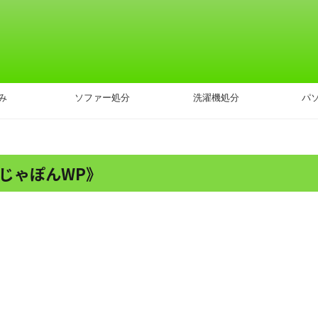
み
ソファー処分
洗濯機処分
パ
じゃぽんWP》