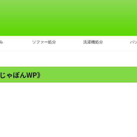
み
ソファー処分
洗濯機処分
パ
じゃぽんWP》