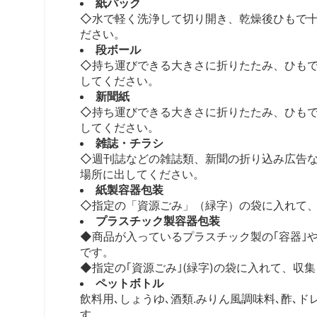
紙パック
◇水で軽く洗浄して切り開き、乾燥後ひもで
ださい。
段ボール
◇持ち運びできる大きさに折りたたみ、ひも
してください。
新聞紙
◇持ち運びできる大きさに折りたたみ、ひも
してください。
雑誌・チラシ
◇週刊誌などの雑誌類、新聞の折り込み広告
場所に出してください。
紙製容器包装
◇指定の「資源ごみ」（緑字）の袋に入れて
プラスチック製容器包装
◆商品が入っているプラスチック製の｢容器｣
です。
◆指定の｢資源ごみ｣(緑字)の袋に入れて、
ペットボトル
飲料用､しょうゆ､酒類.みりん風調味料､酢､
す。