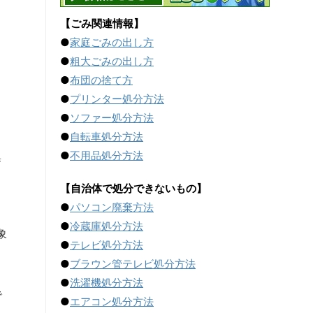
く
【ごみ関連情報】
●
家庭ごみの出し方
●
粗大ごみの出し方
出
●
布団の捨て方
●
プリンター処分方法
出
●
ソファー処分方法
●
自転車処分方法
●
不用品処分方法
集
【自治体で処分できないもの】
●
パソコン廃棄方法
●
冷蔵庫処分方法
象
●
テレビ処分方法
●
ブラウン管テレビ処分方法
●
洗濯機処分方法
で
●
エアコン処分方法