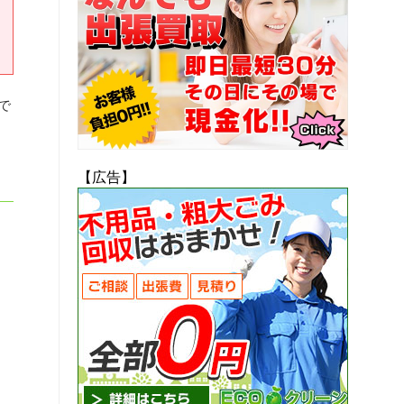
で
【広告】