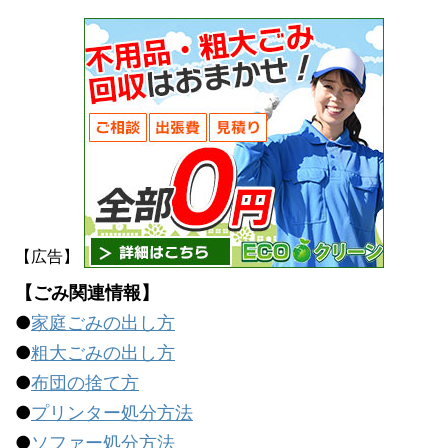
【広告】
【ごみ関連情報】
●
家庭ごみの出し方
●
粗大ごみの出し方
●
布団の捨て方
●
プリンター処分方法
●
ソファー処分方法