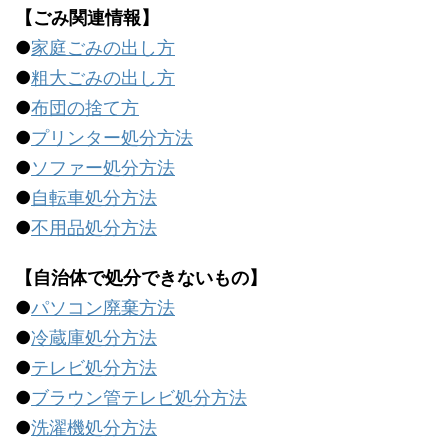
【ごみ関連情報】
●
家庭ごみの出し方
●
粗大ごみの出し方
●
布団の捨て方
●
プリンター処分方法
●
ソファー処分方法
●
自転車処分方法
●
不用品処分方法
【自治体で処分できないもの】
●
パソコン廃棄方法
●
冷蔵庫処分方法
●
テレビ処分方法
●
ブラウン管テレビ処分方法
●
洗濯機処分方法